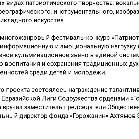
ых видах патриотического творчества: вокаль
ореографического, инструментального, изобра
икладного искусства.
многожанровый фестиваль-конкурс «Патриот
информационную и эмоциональную нагрузку 
зное кульминационное звено в единой систе
о воспитания и сохранения традиционных ду
енностей среди детей и молодежи.
го проекта состоялось награждение талантли
Евразийской Лиги Содружества орденами «Г
а вручал заместитель председателя Обществен
льный директор фонда «Горожанин» Ахтямов 