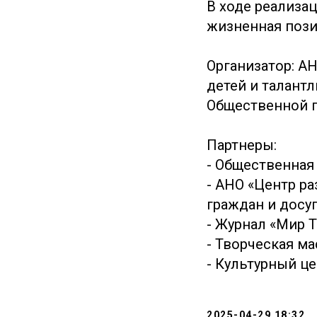
В ходе реализац
жизненная позиц
Организатор: А
детей и талант
Общественной п
Партнеры:
- Общественная 
- ⁠АНО «Центр р
граждан и досуг
- ⁠Журнал «Мир 
- ⁠Творческая 
- ⁠Культурный ц
2025-04-29 18:32