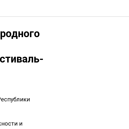
ародного
стиваль-
Республики
жности и