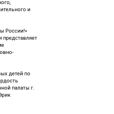
ного,
зительного и
ы России!»
и представляет
ме
ховно-
вых детей по
ордость
ной палаты г.
Эрик