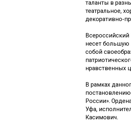
таланты в разн
театральное, х
декоративно-пр
Всероссийский 
несет большую 
собой своеобра
патриотическог
нравственных ц
В рамках данно
постановлению 
России». Орден
Уфа, исполните
Касимович.