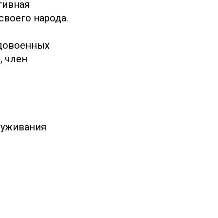
тивная
своего народа.
 довоенных
, член
служивания