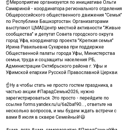
☝Мероприятие организуется по инициативе Ольги
Самариной - координатора регионального отделения
Общероссийского общественного движения "Семья"
по Республике Башкортостан. Организаторами
выступают ЦМА|Центр местной активности "Живые
сообщества" и депутат Совета городского округа
город Уфа, координатор проекта "Крепкая семья"
Ирина Равильевна Сухарева при поддержке
Общественной палаты города Уфы, Министерства
семьи, труда и соцзащиты населения РБ,
Администрации Октябрьского района г. Уфы и
Уфимской епархии Русской Православной Церкви.
☝Ну а чтобы стать не просто гостем праздника, а
частью акции #ПарадСемьи2026, нужно
зарегистрироваться. Это просто - перейдите по
ссылке forms.yandex.ru/u/6a2baf90... , ответьте на
несколько вопросов, и мы будем ждать встречи с
вами 8 июля в сквере Семейный!😃
#цма_лето #цма_саморазвитие #ПарадСемьиУфа