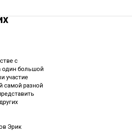
л центра
их
стве с
а один большой
ли участие
й самой разной
представить
других
ов Эрик