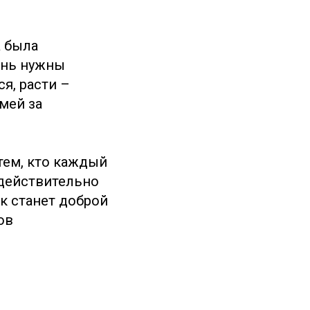
а была
ень нужны
я, расти –
мей за
тем, кто каждый
 действительно
к станет доброй
ов