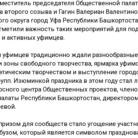
меститель председателя Общественной пала
фа второго созыва и Гагин Валериан Валентин
ого округа город Уфа Республики Башкортоста
отметили важность таких мероприятий для п
и активных уфимцев.
 уфимцев традиционно ждали разнообразные
и зоны свободного творчества, ярмарка уфимс
оэтическим творчеством и выступление город
упп. Изюминкой праздника в этом году стал л
рсного центра Общественных проектов, член
алаты Республики Башкортостан, директоро
евой.
ризом для сообществ стало угощение участн
бузом, который является символом празднов