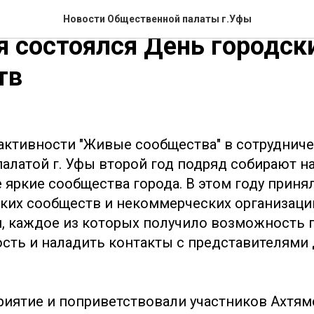
бря на площади лайфстай
Новости Общественной палаты г.Уфы
 состоялся День городск
тв
активности "Живые сообщества" в сотрудниче
алатой г. Уфы второй год подряд собирают н
 яркие сообщества города. В этом году приня
ских сообществ и некоммерческих организаци
, каждое из которых получило возможность 
сть и наладить контакты с представителями 
иятие и поприветствовали участников Ахтям