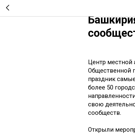
14 сентя
Башкирия
сообщес
Центр местной 
Общественной п
праздник самые
более 50 город
направленности
свою деятельно
сообществ.
Открыли меропр