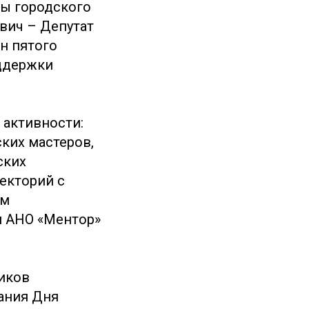
ты городского
ович – Депутат
н пятого
оддержки
 активности:
ких мастеров,
ских
екторий с
ом
м АНО «Ментор»
иков
ания Дня