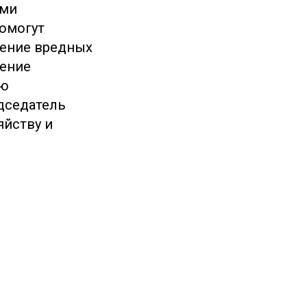
ими
помогут
жение вредных
шение
ую
едседатель
яйству и