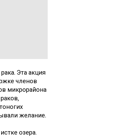
рака. Эта акция
ержке членов
ов микрорайона
 раков,
стоногих
дывали желание.
истке озера.