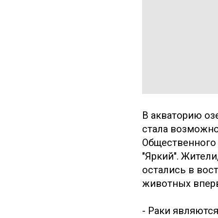
В акваторию оз
стала возможно
Общественного 
"Яркий". Жители
остались в вос
животных вперв
- Раки являютс