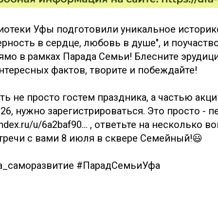
отеки Уфы подготовили уникальное историк
рность в сердце, любовь в душе", и поучаств
ямо в рамках Парада Семьи! Блесните эрудиц
нтересных фактов, творите и побеждайте!
ть не просто гостем праздника, а частью акци
6, нужно зарегистрироваться. Это просто - п
dex.ru/u/6a2baf90... , ответьте на несколько в
тречи с вами 8 июля в сквере Семейный!😃
а_саморазвитие #ПарадСемьиУфа