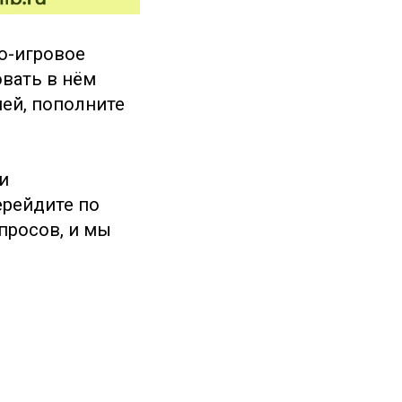
о-игровое
овать в нём
ией, пополните
и
ерейдите по
опросов, и мы