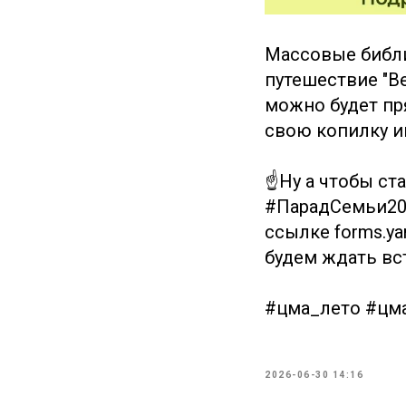
Массовые библи
путешествие "Ве
можно будет пр
свою копилку и
☝Ну а чтобы ста
#ПарадСемьи202
ссылке forms.yan
будем ждать вс
#цма_лето #цм
2026-06-30 14:16