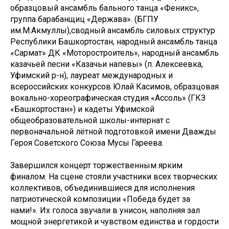
образцовый ансамбль бального танца «Феникс»,
группа барабанщиц «Держава». (БГПУ
им.М.Акмуллы),сводный ансамбль силовых структур
Республики Башкортостан, народный ансамбль танца
«Сармат» ДК «Моторостроитель», народный ансамбль
казачьей песни «Казачьи напевы» (п. Алексеевка,
Уфимский р-н), лауреат международных и
всероссийских конкурсов Юлай Касимов, образцовая
вокально-хореографическая студия «Ассоль» (ГКЗ
«Башкортостан») и кадеты Уфимской
общеобразовательной школы-интернат с
первоначальной лётной подготовкой имени Дважды
Героя Советского Союза Мусы Гареева.
Завершился концерт торжественным ярким
финалом. На сцене стояли участники всех творческих
коллективов, объединившиеся для исполнения
патриотической композиции «Победа будет за
нами!». Их голоса звучали в унисон, наполняя зал
мощной энергетикой и чувством единства и гордости