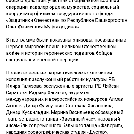
боевых действий, участник Специальной военной
операции, кавалер ордена мужества, социальный
координатор филиала государственного фонда
«Защитники Отечества» по Республике Башкортостан
Олег Фанисович Муфтахутдинов.
В программе были показаны эпизоды, посвященные
Первой мировой войне, Великой Отечественной
войне и истории героических подвигов бойцов
специальной военной операции.
Проникновенные патриотические композиции
исполнили: заслуженный работник культуры РБ
Илира Гилязова, заслуженные артисты РБ Ляйсан
Саратова, Радмир Хасанов; лауреаты
международных и всероссийских конкурсов Алмаз
Аюпов, Динар Файзуллин, Светлана Хасаншина,
Динар Кускильдин, Марина Васильева; образцовый
театр эстрадного танца «Звездный час», народный
ансамбль современного бального танца «Фаворит»,
народная хореографическая студия «Дустар»,