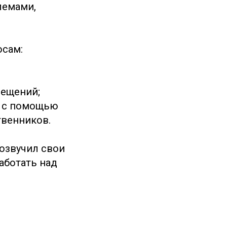
лемами,
осам:
мещений;
у с помощью
твенников.
 озвучил свои
аботать над