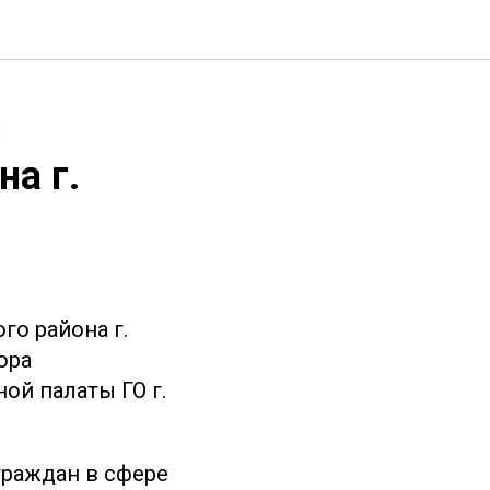
е
а г.
го района г.
ора
ой палаты ГО г.
граждан в сфере