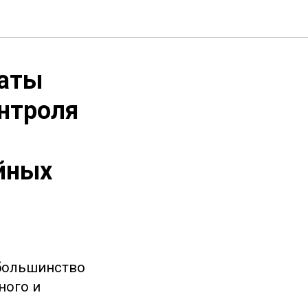
латы
онтроля
ейных
 большинство
ного и