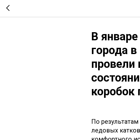
В январ
города в
провели 
состояни
коробок 
По результатам
ледовых катков
комфортного ис