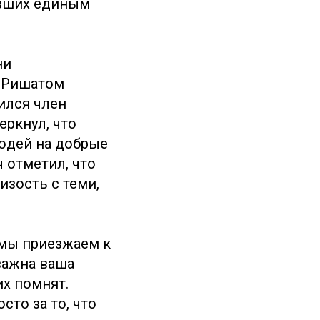
авших единым
ни
Б Ришатом
ился член
еркнул, что
юдей на добрые
ч отметил, что
изость с теми,
 мы приезжаем к
важна ваша
их помнят.
то за то, что