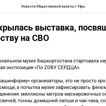
Новости Общественной палаты г.Уфы
крылась выставка, посвя
ству на СВО
ональном музее Башкортостана стартовала на
ая экспозиция «По ZОВУ СЕРДЦА».
Башинформу» организаторы, это не просто хр
омощи, а попытка музея зафиксировать фено
динения: миллионы метров маскировочных се
свечей, тонны домашней лапши и чак-чака, со