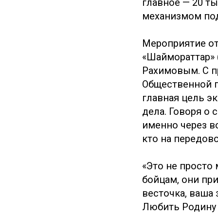
главное — 20 т
механизмом по
Мероприятие о
«Шаймораттар»
Рахимовым. С п
Общественной п
главная цель э
дела. Говоря о 
именно через в
кто на передово
«Это не просто
бойцам, они пр
весточка, ваша 
Любить Родину 