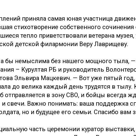
плений приняла самая юная участница движе
вшая стихотворение собственного сочинения 
шиеся тепло приветствовали ветерана музея, 
ской детской филармонии Веру Лаврищеву.
ла бы немыслима без нашего мощного тыла, —
рания – Курултая РБ и руководитель Волонтер
ова Эльвира Мацкевич. — Вот уже пятый год, 
мала до велика каждый день трудятся в тылу.
б отправляется в зону СВО, и бойцы всегда ж
и и свечи. Важно понимать: ваша поддержка сп
лдата, но и будущее его семьи. Спасибо вам за
иальную часть церемонии куратор выставки,