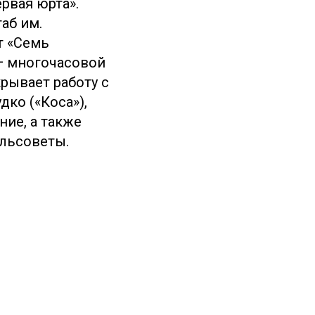
рвая юрта».
аб им.
т «Семь
— многочасовой
рывает работу с
ко («Коса»),
ние, а также
ельсоветы.