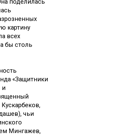
Она поделилась
лась
разрозненных
ую картину
ла всех
а бы столь
нность
онда «Защитники
 и
священный
 Кускарбеков,
дашев), чьи
инского
тем Мингажев,