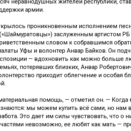
ысяч неравнодушных жителей республики, ст
ддержки армии.
ткрылось проникновенным исполнением пес
 («Шаймуратовцы») заслуженным артистом Р
риветственным словом к собравшимся обрат
алаты Уфы и волонтер Анвар Байков. Он подч
кспозиции — вдохновить как можно больше л
семьях, потерявших близких, Анвар Робертови
олонтерство приходит облегчение и особая бл
й.
 материальная помощь, — отметил он. — Когда
изнаются: мы можем купить всё сами, но нам 
забота. Это дает им силы чувствовать, что о н
частями невозможно, ее любят как мать — прос