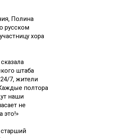
ния, Полина
о русском
участницу хора
 сказала
ского штаба
24/7, жители
 Каждые полтора
дут наши
асает не
 это!»
 старший