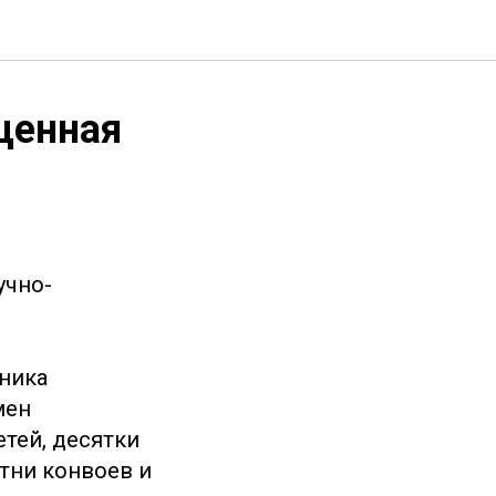
щенная
учно-
оника
мен
тей, десятки
тни конвоев и