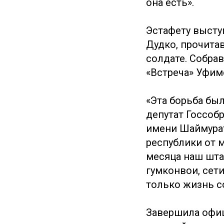
она есть».
Эстафету высту
Дудко, прочита
солдате. Собрав
«Встреча» Уфим
«Эта борьба бы
депутат Госсоб
имени Шаймурат
республики от 
месяца наш шта
гумконвои, сет
только жизнь со
Завершила офиц