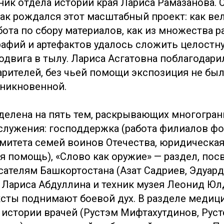
ник отдела истории края Лариса Рамазанова. 
как рождался этот масштабный проект: как ве
бота по сбору материалов, как из множества 
рафий и артефактов удалось сложить целостн
одвига в тылу. Лариса Асгатовна поблагодари
арителей, без чьей помощи экспозиция не был
никновенной.
делена на пять тем, раскрывающих многогра
служения: господдержка (работа филиалов ф
омитета семей воинов Отечества, юридическая
я помощь), «Слово как оружие» — раздел, по
сателям Башкортостана (Азат Садриев, Эдуард
 Лариса Абдуллина и техник музея Леонид Юл
ксты поднимают боевой дух. В разделе медиц
 истории врачей (Рустэм Мифтахутдинов, Рус