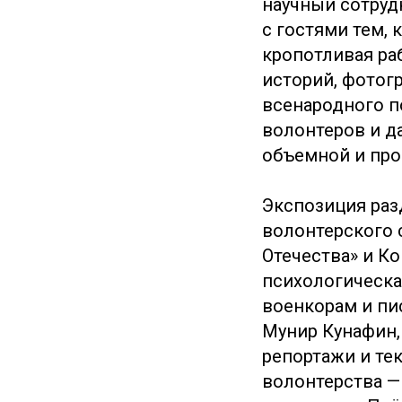
научный сотруд
с гостями тем, 
кропотливая ра
историй, фотог
всенародного п
волонтеров и д
объемной и про
Экспозиция раз
волонтерского 
Отечества» и К
психологическа
военкорам и пи
Мунир Кунафин,
репортажи и те
волонтерства —