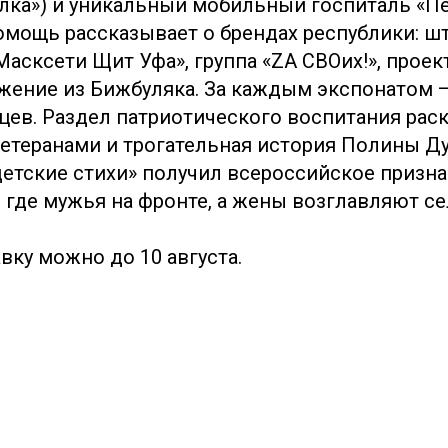
лка») и уникальный мобильный госпиталь «Пе
омощь рассказывает о брендах республики: шт
асксети Щит Уфа», группа «ZA СВОих!», проек
жение из Бижбуляка. За каждым экспонатом 
цев. Раздел патриотического воспитания раск
етеранами и трогательная история Полины Дуд
детские стихи» получил всероссийское призна
 где мужья на фронте, а жены возглавляют с
вку можно до 10 августа.