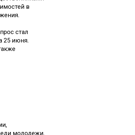
имостей в
жения.
прос стал
 25 июня.
также
ми,
реди молодежи.