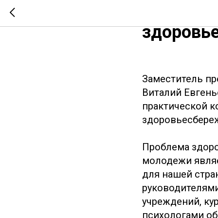
Совреме
здоровь
Заместитель пр
Виталий Евгень
практической 
здоровьесбере
Проблема здоро
молодежи являе
для нашей стра
руководителями
учреждений, ку
психологами об