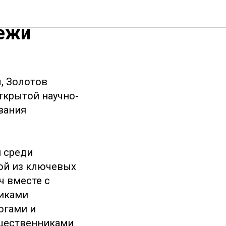
ния
дежи
, Золотов
ткрытой научно-
вания
 среди
ой из ключевых
ч вместе с
никами
огами и
бщественниками