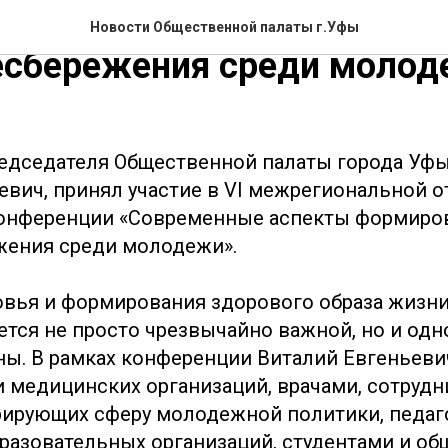
нные аспекты формирова
Новости Общественной палаты г.Уфы
есбережения среди моло
едседателя Общественной палаты города Уфы
евич, принял участие в VI межрегиональной о
конференции «Современные аспекты формиро
жения среди молодежи».
вья и формирования здорового образа жизни
тся не просто чрезвычайно важной, но и одн
ны. В рамках конференции Виталий Евгеньеви
 медицинских организаций, врачами, сотруд
рирующих сферу молодежной политики, педаг
разовательных организаций, студентами и о