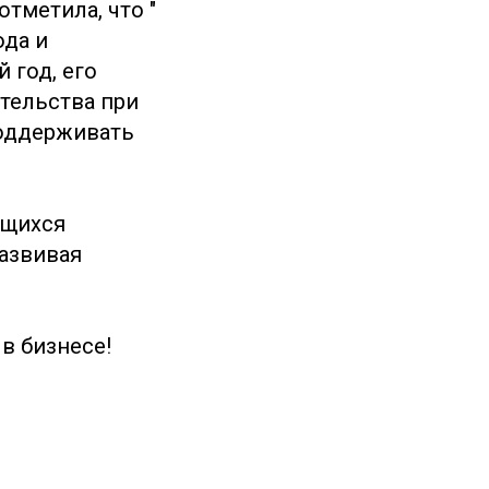
тметила, что "
ода и
 год, его
тельства при
оддерживать
ющихся
развивая
в бизнесе!