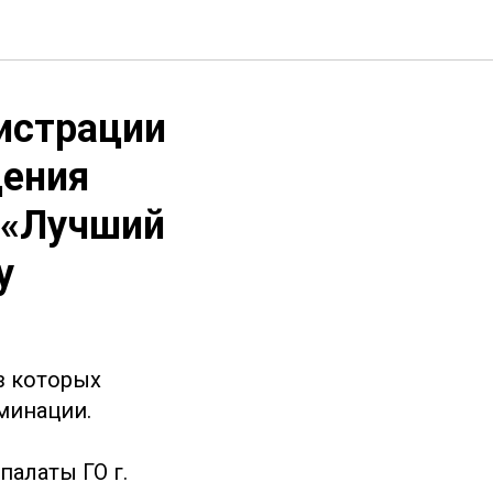
истрации
дения
 «Лучший
у
з которых
минации.
алаты ГО г.