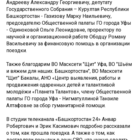
Андрееву Александру Георгиевичу, депутату
Государственного Собрания – Курултая Республики
Башкортостан - Газизову Марку Наильевичу,
председателю Общественной палаты ГО города Уфы
- Одиноковой Ольге Леонидовне, проректору по
научной и организационной работе Ободцу Роману
Васильевичу за финансовую помощь в организации
поездки.
Также благодарим ВО Масксети "Щит" Уфа, ВО "Шьём
и вяжем для наших. Башкортостан", ВО Масксети
"Щит" Бакалы, АНО «Центр выявления, работы и
продвижения одаренных детей и талантливой
молодёжи «Планета Талантов», члену Общественной
палаты ГО города Уфа - Нигматуллиной Танзиле
Алтафовне за сбор гуманитарной помощи.
В студии телеканала «Башкортостан 24» Анвар
Робертович и Эрик Касимович подробно рассказали
о том, как прошла поездка. А также о том, как
доставляли посылки в зону СВО, что нужно сделать,