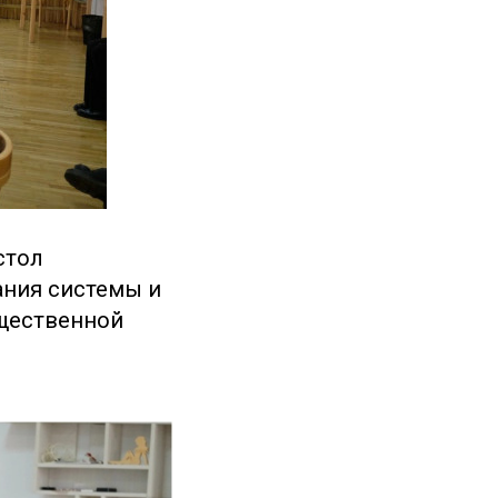
стол
ания системы и
бщественной