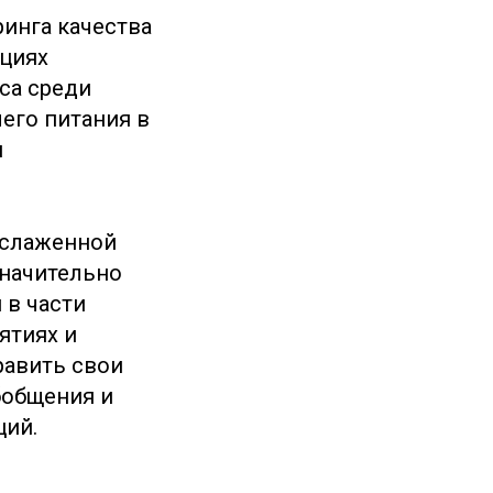
ринга качества
ациях
са среди
его питания в
и
я слаженной
значительно
 в части
ятиях и
равить свои
бобщения и
ций.