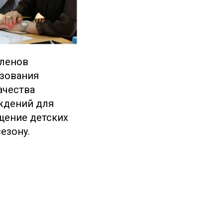
членов
азования
ачества
ждений для
щение детских
езону.