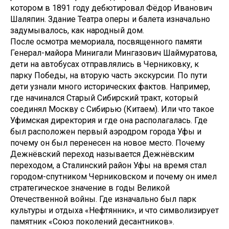
котором в 1891 году дебютировал Фёдор Иванович
Шаляпин. Здание Театра оперы и балета изначально
задумывалось, как народный дом.
После осмотра мемориала, посвященного памяти
Генерал-майора Минигали Мингазович Шаймуратова,
дети на автобусах отправлялись в Черниковку, к
парку Победы, на вторую часть экскурсии. По пути
дети узнали много исторических фактов. Например,
где начинался Старый Сибирский тракт, который
соединял Москву с Сибирью (Китаем). Или что такое
Уфимская директория и где она располагалась. Где
был расположен первый аэродром города Уфы и
почему он был перенесен на новое место. Почему
Дежнёвский переход называется Дежнёвским
переходом, а Сталинский район Уфы на время стал
городом-спутником Черниковском и почему он имел
стратегическое значение в годы Великой
Отечественной войны. Где изначально был парк
культуры и отдыха «Нефтянник», и что символизирует
памятник «Союз поколений десантников».