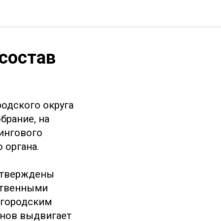
состав
одского округа
брание, на
ингового
 органа.
 утверждены
ственными
 городским
енов выдвигает