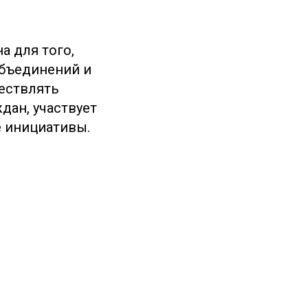
а для того,
объединений и
ществлять
дан, участвует
е инициативы.