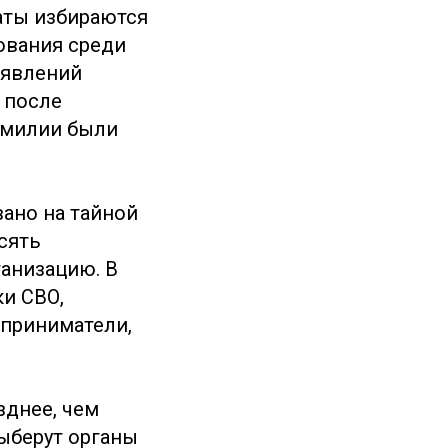
аты избираются
ования среди
аявлений
, после
амилии были
вано на тайной
сять
ганизацию. В
ки СВО,
дприниматели,
зднее, чем
выберут органы