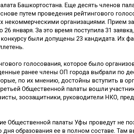
алата Башкортостана. Еще десять членов пал
основе путем проведения рейтингового голос
х некоммерческими организациями. Прием з
о 26 января. За это время поступила 31 заявка
 конкурсу были допущены 23 кандидата. Их ф
ллетень.
нгового голосования, которое было организо
денные ранее члены ОП города выбрали по де
торые, по их мнению, достойны вступить в ор
 третьей Общественной палаты вошли участни
висты, зоозащитники, руководители НКО, пре
ие Общественной палаты Уфы проведут не по
о дня образования ее в полном составе. Там 