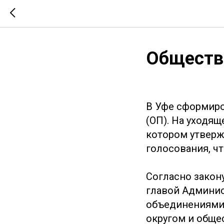
Обществе
В Уфе сформиро
(ОП). На уходя
котором утверж
голосования, ч
Согласно закон
главой Админис
объединениями,
округом и обще