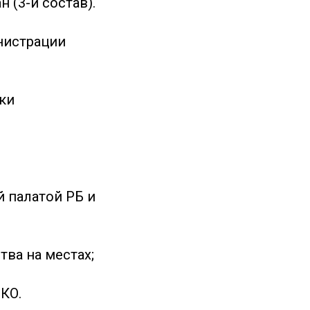
 (3-й состав).
нистрации
ки
 палатой РБ и
ва на местах;
КО.