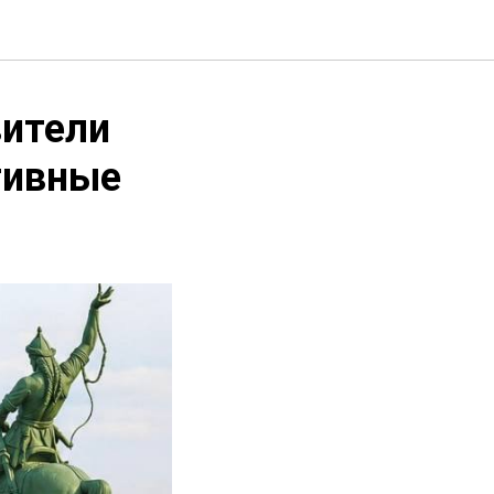
ители
тивные