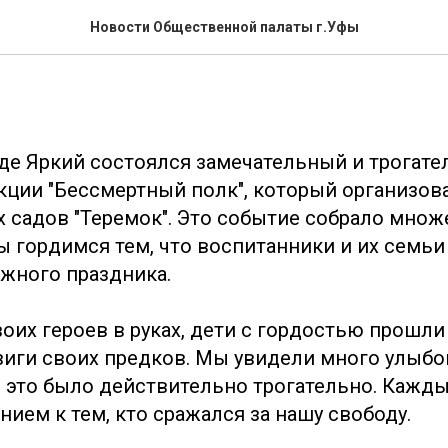
ный полк в Экогороде Яр
Новости Общественной палаты г.Уфы
оде Яркий состоялся замечательный и трогате
ции "Бессмертный полк", который организова
х садов "Теремок". Это событие собрало множ
ы гордимся тем, что воспитанники и их семьи
ажного праздника.
оих героев в руках, дети с гордостью прошли
иги своих предков. Мы увидели много улыбок
и это было действительно трогательно. Кажд
ием к тем, кто сражался за нашу свободу.