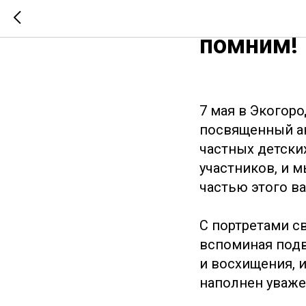
Бессмерт
помним!
7 мая в Экогор
посвященный ак
частных детски
участников, и м
частью этого в
С портретами св
вспоминая подв
и восхищения, 
наполнен уважен