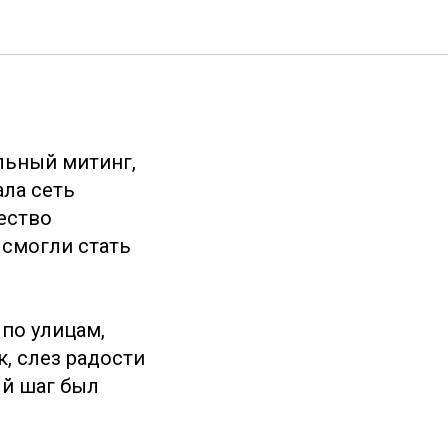
кий: Мы
льный митинг,
ла сеть
ество
 смогли стать
 по улицам,
, слез радости
ый шаг был