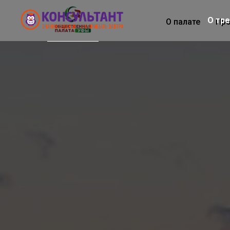
О тр
О палате
Пр