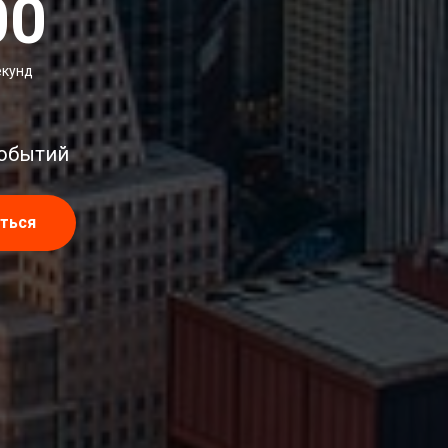
00
екунд
событий
ться