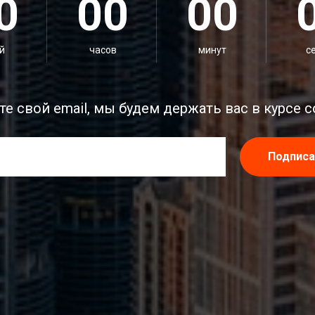
0
00
00
й
часов
минут
с
те свой email, мы будем держать вас в курсе 
Подписа